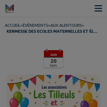
Contenu
Menu
Recherche
Pied de page
ACCUEIL
>
ÉVÉNEMENTS
>
AUX ALENTOURS
>
KERMESSE DES ECOLES MATERNELLES ET ÉL...
Juin
20
Sam.