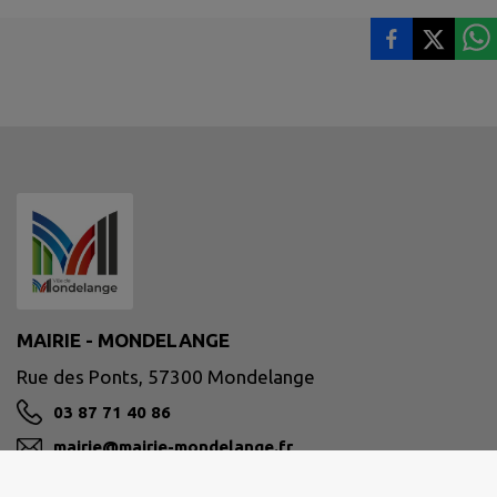
MAIRIE - MONDELANGE
Rue des Ponts, 57300 Mondelange
03 87 71 40 86
mairie@mairie-mondelange.fr
M'Y RENDRE