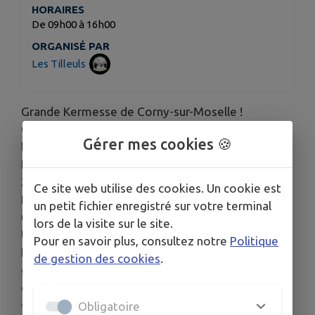
HORAIRES
De 09h00 à 16h00
ORGANISÉ PAR
Les Tilleuls
Grande Kermesse de Corny-sur-Moselle !
Chers parents, chers habitants, chers amis de
Gérer mes cookies 🍪
l’école,
Notez bien la date dans vos agendas : le samedi
20 juin 2026, les associations Les Tilleuls et Les
Ce site web utilise des cookies. Un cookie est
Bout’Choux unissent leurs forces pour vous offrir
un petit fichier enregistré sur votre terminal
une fête de fin d'année inoubliable !
lors de la visite sur le site.
Une Tombola Exceptionnelle
Pour en savoir plus, consultez notre
Politique
Pour pimenter cette journée, nous organisons une
de gestion des cookies
.
grande tombola avec de magnifiques cadeaux à la
clé, grâce à la générosité de nos partenaires :
• Des gourmandises Réauté Chocolat
Obligatoire