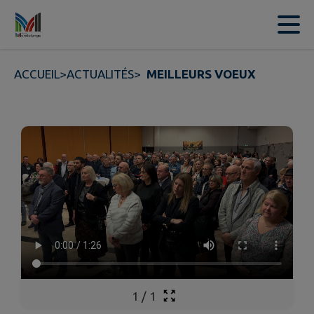
Contenu
Menu
Recherche
Pied de page
ACCUEIL
>
ACTUALITÉS
>
MEILLEURS VOEUX
1
/
1