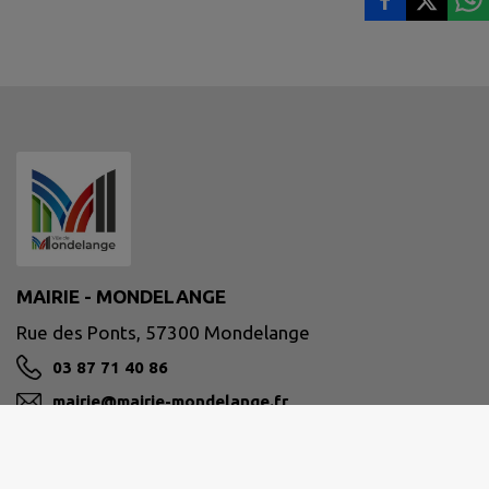
MAIRIE - MONDELANGE
Rue des Ponts, 57300 Mondelange
03 87 71 40 86
mairie@mairie-mondelange.fr
M'Y RENDRE
mairie-mondelange.fr/