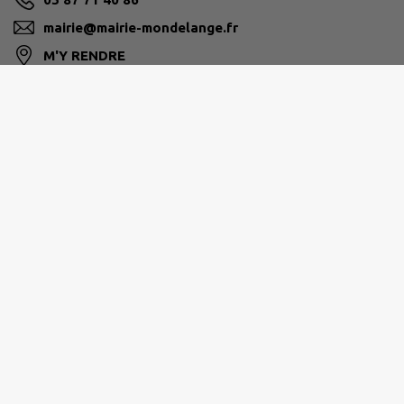
mairie@mairie-mondelange.fr
M'Y RENDRE
mairie-mondelange.fr/
Horaires d’ouverture de la Mairie :
Lundi : 8h à 12h – 14h à 17h
Mardi : 8h à 12h – 14h à 17h
Mercredi : 8h à 12h – 14h à 17h
Jeudi : 8h à 12h – 14h à 17h
Vendredi : 8h à 12h – 14h à 17h
Horaires d’ouverture de l'agence postale :