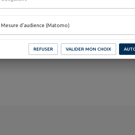
INFOS & RÉSERVATIONS :
Billetterie HELLO ASSO :
https://www.helloasso.com/
Mesure d'audience (Matomo)
coeur/evenements/dansons-pour-octobre-rose-a-
Remi VINGERT 06 52 29 05 41
REFUSER
VALIDER MON CHOIX
AUT
Thérèse PAULETIG : 06 67 11 26 22