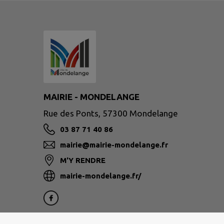
MAIRIE - MONDELANGE
Rue des Ponts, 57300 Mondelange
03 87 71 40 86
mairie@mairie-mondelange.fr
M'Y RENDRE
mairie-mondelange.fr/