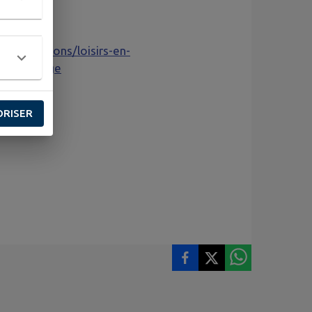
associations/loisirs-en-
mondelange
ORISER