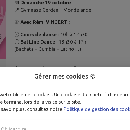
📅
Dimanche 19 octobre
📍 Gymnase Cerdan – Mondelange
🌸
Avec Rémi VINGERT :
🕙
Cours de danse
: 10h à 12h30
🕜
Bal Line Dance
: 13h30 à 17h
(Bachata – Cumbia – Latino…)
🌸 Ateliers Qi-Gong, maquillage & sophro
🌸 Buvette et restauration sur place
Gérer mes cookies 🍪
🎟️ Entrée :
8€ avec un goodies !
web utilise des cookies. Un cookie est un petit fichier enre
👗 Dress code :
ROSE
🌸
e terminal lors de la visite sur le site.
➡️
Au profit de l’association “Les Dames de Cœur
 savoir plus, consultez notre
Politique de gestion des coo
Venez nombreux soutenir la lutte contre le cancer 
convivial et festif ✨
Obligatoire