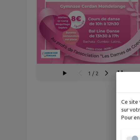
1
/
2
Ce site 
sur votr
Pour en