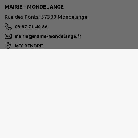
MAIRIE - MONDELANGE
Rue des Ponts, 57300 Mondelange
03 87 71 40 86
mairie@mairie-mondelange.fr
M'Y RENDRE
mairie-mondelange.fr/
Horaires d’ouverture de la Mairie :
Lundi : 8h à 12h – 14h à 17h
Mardi : 8h à 12h – 14h à 17h
Mercredi : 8h à 12h – 14h à 17h
Jeudi : 8h à 12h – 14h à 17h