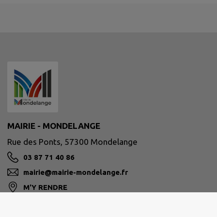
MAIRIE - MONDELANGE
Rue des Ponts, 57300 Mondelange
03 87 71 40 86
mairie@mairie-mondelange.fr
M'Y RENDRE
mairie-mondelange.fr/